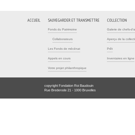
ACCUEIL
SAUVEGARDER ET TRANSMETTRE
COLLECTION
Fonds du Patrimoine
Galerie de chefs-d'
Collaborateurs
Aperçu de la collect
Les Fonds de mécénat
Prêt
Appels en cours
Inventaires en ligne
Votre projet philanthropique
copyright Fondation Roi Baudouin
Rue Brederode 21 - 1000 Bruxelles