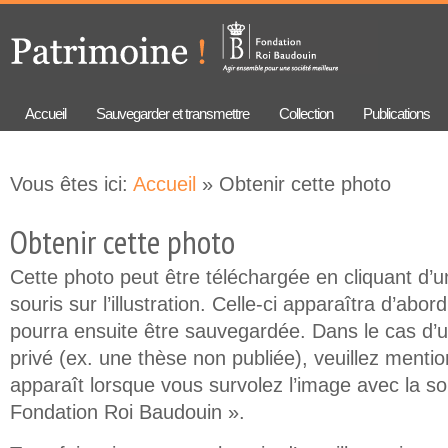
Aller au
Skip to
contenu
navigation
principal
Accueil
Sauvegarder et transmettre
Collection
Publications
Vous êtes ici:
Accueil
» Obtenir cette photo
Obtenir cette photo
Cette photo peut être téléchargée en cliquant d’un
souris sur l’illustration. Celle-ci apparaîtra d’abor
pourra ensuite être sauvegardée. Dans le cas d’
privé (ex. une thèse non publiée), veuillez mention
apparaît lorsque vous survolez l’image avec la so
Fondation Roi Baudouin ».