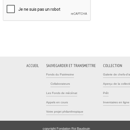
ACCUEIL
SAUVEGARDER ET TRANSMETTRE
COLLECTION
Fonds du Patrimoine
Galerie de chefs-d'
Collaborateurs
Aperçu de la collect
Les Fonds de mécénat
Prêt
Appels en cours
Inventaires en ligne
Votre projet philanthropique
copyright Fondation Roi Baudouin