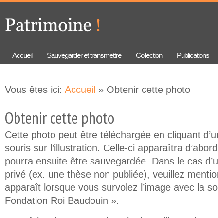
Aller au
Skip to
contenu
navigation
principal
Accueil
Sauvegarder et transmettre
Collection
Publications
Vous êtes ici:
Accueil
» Obtenir cette photo
Obtenir cette photo
Cette photo peut être téléchargée en cliquant d’un
souris sur l’illustration. Celle-ci apparaîtra d’abor
pourra ensuite être sauvegardée. Dans le cas d’
privé (ex. une thèse non publiée), veuillez mention
apparaît lorsque vous survolez l’image avec la so
Fondation Roi Baudouin ».