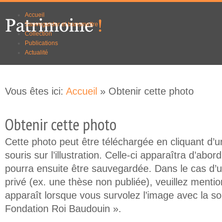
Aller au
Skip to
Accueil
contenu
navigation
Sauvegarder et transmettre
principal
Collection
Publications
Actualité
Vous êtes ici:
Accueil
» Obtenir cette photo
Obtenir cette photo
Cette photo peut être téléchargée en cliquant d’un
souris sur l’illustration. Celle-ci apparaîtra d’abor
pourra ensuite être sauvegardée. Dans le cas d’
privé (ex. une thèse non publiée), veuillez mention
apparaît lorsque vous survolez l’image avec la so
Fondation Roi Baudouin ».