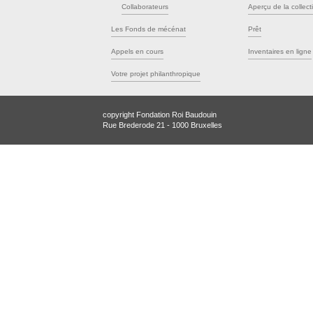
Collaborateurs
Aperçu de la collect
Les Fonds de mécénat
Prêt
Appels en cours
Inventaires en ligne
Votre projet philanthropique
copyright Fondation Roi Baudouin
Rue Brederode 21 - 1000 Bruxelles