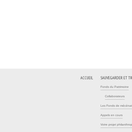
ACCUEIL
SAUVEGARDER ET T
Fonds du Patrimoine
Collaborateurs
Les Fonds de mécénat
Appels en cours
Votre projet philanthro