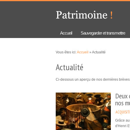
Aller au
Skip to
contenu
navigation
principal
Accueil
Sauvegarder et transmettre
Vous êtes ici:
Accueil
» Actualité
Actualité
Ci-dessous un aperçu de nos dernières brèves.
Deux 
nos m
ACQUISIT
Grâce au
d'Henri E