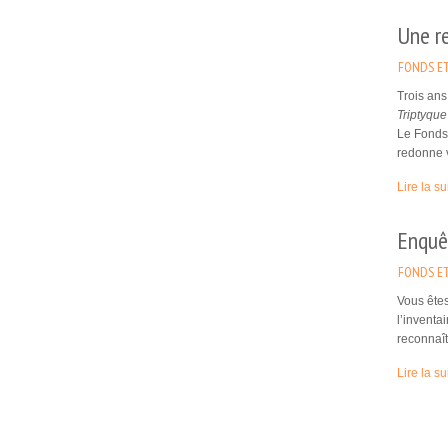
Une r
FONDS ET
Trois ans
Triptyque
Le Fonds 
redonne v
Lire la su
Enquêt
FONDS ET
Vous êtes
l’inventa
reconnaît
Lire la su
Pages