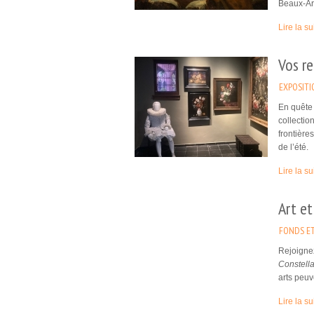
Beaux-Ar
Lire la su
Vos re
EXPOSITI
En quête 
collectio
frontière
de l’été.
Lire la su
Art et
FONDS ET
Rejoignez
Constell
arts peuv
Lire la su