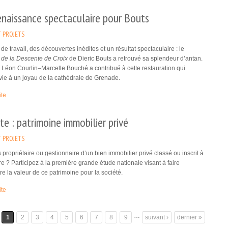
enaissance spectaculaire pour Bouts
 PROJETS
 de travail, des découvertes inédites et un résultat spectaculaire : le
 de la Descente de Croix
de Dieric Bouts a retrouvé sa splendeur d’antan.
Léon Courtin–Marcelle Bouché a contribué à cette restauration qui
ie à un joyau de la cathédrale de Grenade.
ite
e : patrimoine immobilier privé
 PROJETS
 propriétaire ou gestionnaire d’un bien immobilier privé classé ou inscrit à
ire ? Participez à la première grande étude nationale visant à faire
re la valeur de ce patrimoine pour la société.
ite
…
1
2
3
4
5
6
7
8
9
suivant ›
dernier »