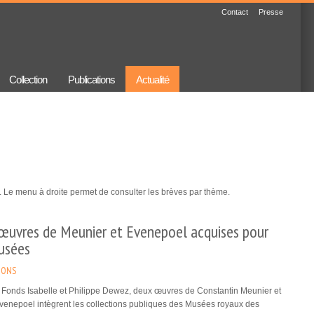
Contact
Presse
Collection
Publications
Actualité
 Le menu à droite permet de consulter les brèves par thème.
œuvres de Meunier et Evenepoel acquises pour
usées
IONS
 Fonds Isabelle et Philippe Dewez, deux œuvres de Constantin Meunier et
venepoel intègrent les collections publiques des Musées royaux des