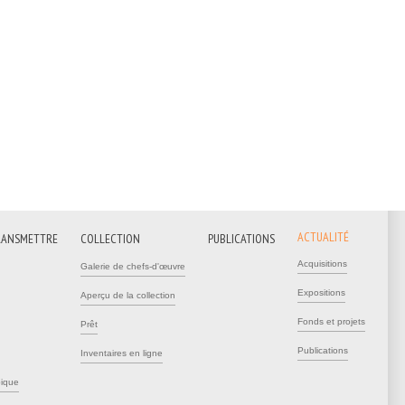
ACTUALITÉ
RANSMETTRE
COLLECTION
PUBLICATIONS
Acquisitions
Galerie de chefs-d'œuvre
Expositions
Aperçu de la collection
Fonds et projets
Prêt
Publications
Inventaires en ligne
pique