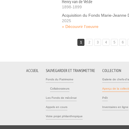
Henry van de Velde
1898-1899
Acquisition du Fonds Marie-Jeanne
2025
Découvrir l'oeuvre
Pages
1
2
3
4
5
6
ACCUEIL
SAUVEGARDER ET TRANSMETTRE
COLLECTION
Fonds du Patrimoine
Galerie de chefs-d'
Collaborateurs
Aperçu de la collect
Les Fonds de mécénat
Prêt
Appels en cours
Inventaires en ligne
Votre projet philanthropique