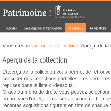
Aller au
Skip to
contenu
navigation
principal
Accueil
Sauvegarder et transmettre
Collection
Publications
Vous êtes ici:
Accueil
»
Collection
» Aperçu de la 
Aperçu de la collection
L’aperçu de la collection vous permet de retrouve
consulter des collections partielles. Les dernières
reprises dans la liste ci-dessous.
Grâce au menu de droite vous pouvez sélectionn
ou un type d’objet, et réaliser ainsi une recherch
récentes acquisitions figurent en tête de chaque