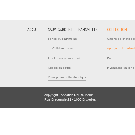
ACCUEIL
SAUVEGARDER ET TRANSMETTRE
COLLECTION
Fonds du Patrimoine
Galerie de chefs-d'
Collaborateurs
Aperçu de la collect
Les Fonds de mécénat
Prêt
Appels en cours
Inventaires en ligne
Votre projet philanthropique
copyright Fondation Roi Baudouin
Rue Brederode 21 - 1000 Bruxelles