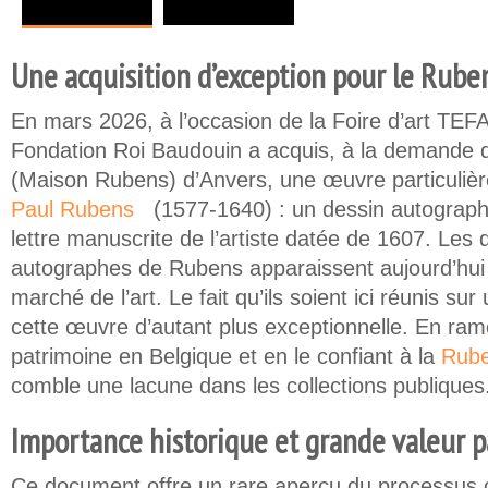
Une acquisition d’exception pour le Rube
En mars 2026, à l’occasion de la Foire d’art TEFA
Fondation Roi Baudouin a acquis, à la demande 
(Maison Rubens) d’Anvers, une œuvre particuliè
Paul Rubens
(1577-1640) : un dessin autogra
(link is external)
lettre manuscrite de l’artiste datée de 1607. Les d
autographes de Rubens apparaissent aujourd’hui 
marché de l’art. Le fait qu’ils soient ici réunis su
cette œuvre d’autant plus exceptionnelle. En ra
patrimoine en Belgique et en le confiant à la
Rube
comble une lacune dans les collections publiques
Importance historique et grande valeur 
Ce document offre un rare aperçu du processus c