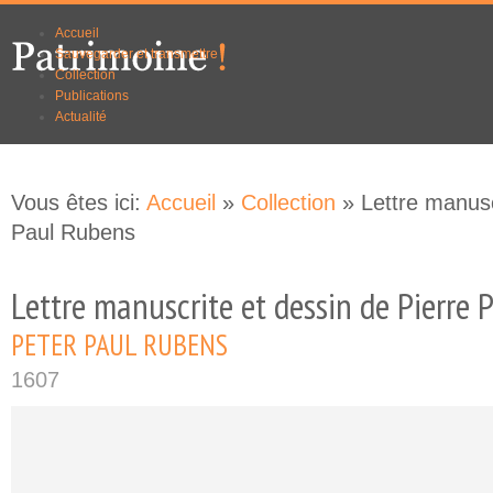
Aller au
Skip to
Accueil
contenu
navigation
Sauvegarder et transmettre
principal
Collection
Publications
Actualité
Vous êtes ici:
Accueil
»
Collection
» Lettre manusc
Paul Rubens
Lettre manuscrite et dessin de Pierre
PETER PAUL RUBENS
1607