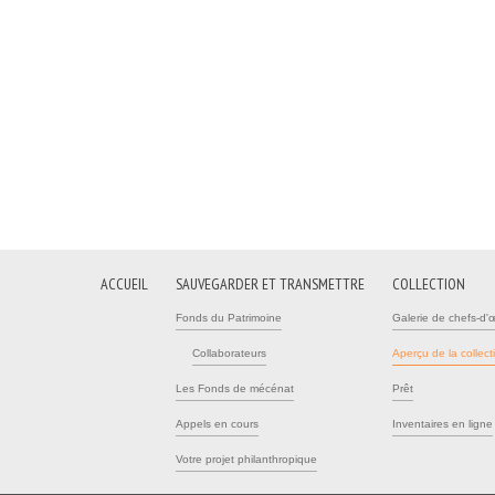
ACCUEIL
SAUVEGARDER ET TRANSMETTRE
COLLECTION
Fonds du Patrimoine
Galerie de chefs-d'
Collaborateurs
Aperçu de la collect
Les Fonds de mécénat
Prêt
Appels en cours
Inventaires en ligne
Votre projet philanthropique