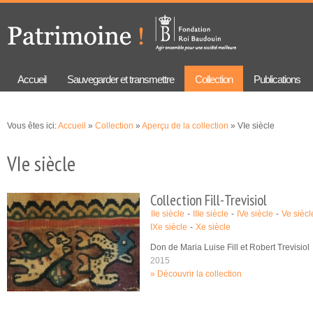
Aller au
Skip to
contenu
navigation
principal
Accueil
Sauvegarder et transmettre
Collection
Publications
Vous êtes ici:
Accueil
»
Collection
»
Aperçu de la collection
» VIe siècle
VIe siècle
Collection Fill-Trevisiol
IIe siècle
IIIe siècle
IVe siècle
Ve siècl
IXe siècle
Xe siècle
Don de Maria Luise Fill et Robert Trevisiol
2015
Découvrir la collection