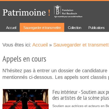
Aller au
Skip to
contenu
navigation
principal
Accueil
Sauvegarder et transmettre
Collection
Publications
Vous êtes ici:
Accueil
»
Sauvegarder et transmett
Appels en cours
N’hésitez pas à entrer un dossier de candidature 
mentionnés ci-dessous. Les appels sont classés p
Feu intérieur - Soutien aux p
des artistes de la scène plu
Soutien aux actrices et acteurs en B