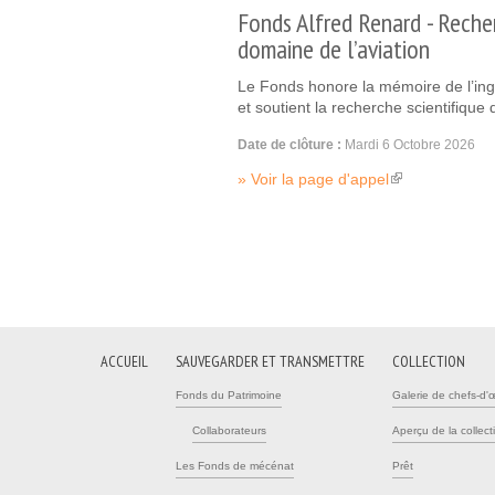
Fonds Alfred Renard - Recher
domaine de l’aviation
Le Fonds honore la mémoire de l’ing
et soutient la recherche scientifique 
Date de clôture :
Mardi 6 Octobre 2026
Voir la page d'appel
(link is external)
Pages
ACCUEIL
SAUVEGARDER ET TRANSMETTRE
COLLECTION
Fonds du Patrimoine
Galerie de chefs-d'
Collaborateurs
Aperçu de la collect
Les Fonds de mécénat
Prêt