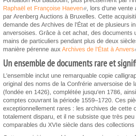
Fondation Roi Baudouin, plus précisément par l’i
Raphaël et Françoise Haeven
, lors d’une vent
(link is external)
par Arenberg Auctions à Bruxelles. Cette acquisiti
demande des Archives de l’État et de plusieurs ins
anversoises. Grâce à cet achat, des documents 
mains de particuliers pendant plus de deux siècle
manière pérenne aux
Archives de l’État à Anvers
(
Un ensemble de documents rare et signifi
L’ensemble inclut une remarquable copie calligrap
original des noms de la Confrérie anversoise de l
(fondée en 1426), complétée jusqu’en 1786, ainsi
comptes couvrant la période 1559–1720. Ces piè
exceptionnellement rares : les archives de cette 
totalement disparu, et il ne subsiste que très peu
comparables du XVIe siècle dans des collections 