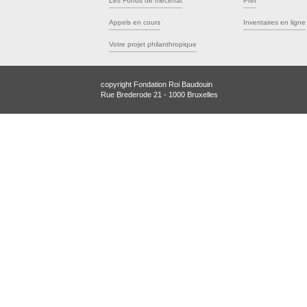
Les Fonds de mécénat
Prêt
Appels en cours
Inventaires en ligne
Votre projet philanthropique
copyright Fondation Roi Baudouin
Rue Brederode 21 - 1000 Bruxelles