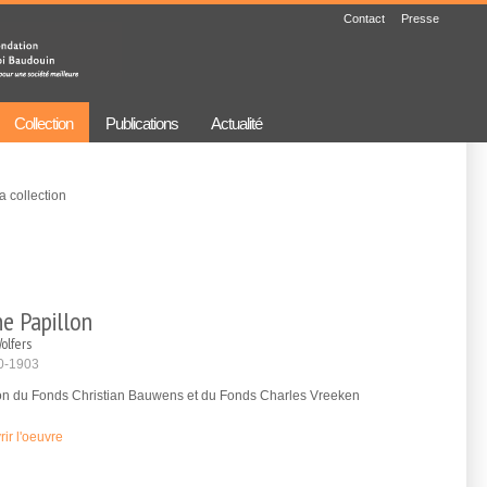
Contact
Presse
Collection
Publications
Actualité
a collection
ne Papillon
olfers
0-1903
ion du Fonds Christian Bauwens et du Fonds Charles Vreeken
ir l'oeuvre