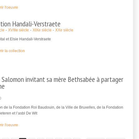
ir l'oeuvre
tion Handali-Verstraete
cle
XVIIIe siècle
XIXe siècle
XXe siècle
tal et Elsie Handali-Verstraete
ir la collection
i Salomon invitant sa mère Bethsabée à partager
ne
0
on de la Fondation Roi Baudouin, de la Ville de Bruxelles, de la Fondation
Ieteren et l’asbl De Wit
ir l'oeuvre