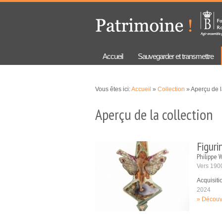
Aller au
Skip to
contenu
navigation
principal
Accueil
Sauvegarder et transmettre
Vous êtes ici:
Accueil
»
Collection
» Aperçu de l
Aperçu de la collection
Figuri
Philippe W
Vers 190
Acquisit
2024
Découvr