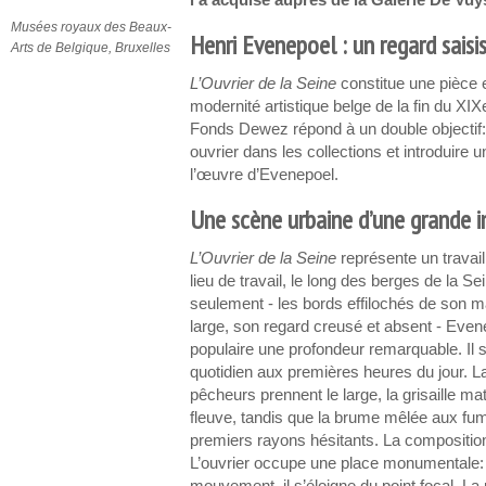
l'a acquise auprès de la Galerie De Vuy
Musées royaux des Beaux-
Henri Evenepoel : un regard saisis
Arts de Belgique, Bruxelles
L’Ouvrier de la Seine
constitue une pièce 
modernité artistique belge de la fin du XIX
Fonds Dewez répond à un double objectif
ouvrier dans les collections et introduire
l’œuvre d’Evenepoel.
Une scène urbaine d’une grande i
L’Ouvrier de la Seine
représente un travai
lieu de travail, le long des berges de la Se
seulement - les bords effilochés de son m
large, son regard creusé et absent - Evene
populaire une profondeur remarquable. Il 
quotidien aux premières heures du jour. La
pêcheurs prennent le large, la grisaille m
fleuve, tandis que la brume mêlée aux fumée
premiers rayons hésitants. La compositio
L’ouvrier occupe une place monumentale: