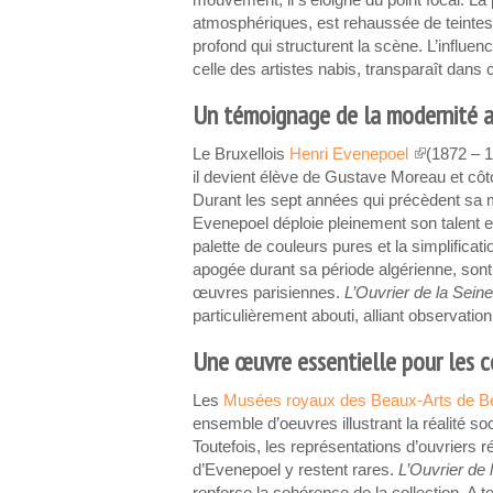
mouvement, il s’éloigne du point focal. La
atmosphériques, est rehaussée de teintes
profond qui structurent la scène. L’influe
celle des artistes nabis, transparaît dan
Un témoignage de la modernité a
Le Bruxellois
Henri Evenepoel
(1872 – 1
(link is extern
il devient élève de Gustave Moreau et cô
Durant les sept années qui précèdent sa 
Evenepoel déploie pleinement son talent 
palette de couleurs pures et la simplificati
apogée durant sa période algérienne, sont
œuvres parisiennes.
L’Ouvrier de la Seine
particulièrement abouti, alliant observatio
Une œuvre essentielle pour les c
Les
Musées royaux des Beaux-Arts de Be
ensemble d’oeuvres illustrant la réalité soc
Toutefois, les représentations d’ouvriers 
d’Evenepoel y restent rares.
L’Ouvrier de