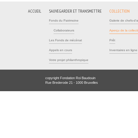
ACCUEIL
SAUVEGARDER ET TRANSMETTRE
COLLECTION
Fonds du Patrimoine
Galerie de chefs-d'
Collaborateurs
Aperçu de la collect
Les Fonds de mécénat
Prêt
Appels en cours
Inventaires en ligne
Votre projet philanthropique
copyright Fondation Roi Baudouin
Rue Brederode 21 - 1000 Bruxelles