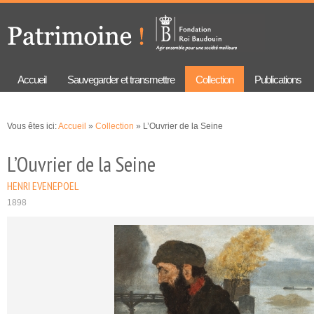
Aller au
Skip to
contenu
navigation
principal
Accueil
Sauvegarder et transmettre
Collection
Publications
Vous êtes ici:
Accueil
»
Collection
» L’Ouvrier de la Seine
L’Ouvrier de la Seine
HENRI EVENEPOEL
1898