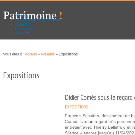
Aller au
Skip to
contenu
navigation
principal
Accueil
Sauvegarder et transmettre
Collection
Publications
Actualité
Vous êtes ici:
Accueil
»
Actualité
» Expositions
Expositions
Didier Comès sous le regard 
EXPOSITIONS
François Schuiten, dessinateur de b
Comès livre un regard très personn
entretien avec Thierry Bellefroid et l
Silence »
encore jusqu’au 11/04/20