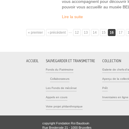
vous accompagnent pour découvrir 
pouvoir vous accueillir au musée BE
Lire la suite
…
« premier
‹ précédent
12
13
14
15
16
17
Pages
ACCUEIL
SAUVEGARDER ET TRANSMETTRE
COLLECTION
Fonds du Patrimoine
Galerie de chefs-d'
Collaborateurs
Aperçu de la collect
Les Fonds de mécénat
Prêt
Appels en cours
Inventaires en ligne
Votre projet philanthropique
copyright Fondation Roi Baudouin
Rue Brederode 21 - 1000 Bruxelles