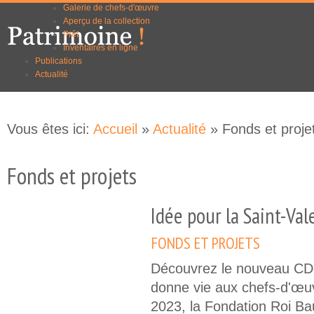
Galerie de chefs-d'œuvre
Aller au
Skip to
Aperçu de la collection
contenu
navigation
Prêt
principal
Inventaires en ligne
Publications
Actualité
Vous êtes ici:
Accueil
»
Actualité
» Fonds et proje
Fonds et projets
Idée pour la Saint-Val
FONDS ET PROJETS
Découvrez le nouveau C
donne vie aux chefs-d'œu
2023, la Fondation Roi Ba