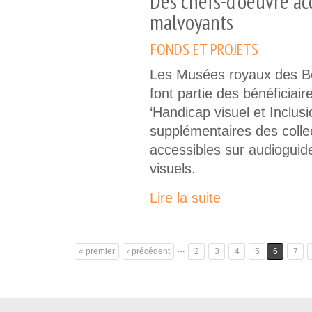
Des chefs-d’oeuvre ac
malvoyants
FONDS ET PROJETS
Les Musées royaux des Be
font partie des bénéficiair
‘Handicap visuel et Inclus
supplémentaires des colle
accessibles sur audioguide
visuels.
Lire la suite
…
« premier
‹ précédent
2
3
4
5
6
7
Pages