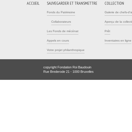
ACCUEIL
SAUVEGARDER ET TRANSMETTRE
COLLECTION
Fonds du Patrimoine
Galerie de chefs-d'
Collaborateurs
Aperçu de la collect
Les Fonds de mécénat
Prêt
Appels en cours
Inventaires en ligne
Votre projet philanthropique
copyright Fondation Roi Baudouin
Rue Brederode 21 - 1000 Bruxelles