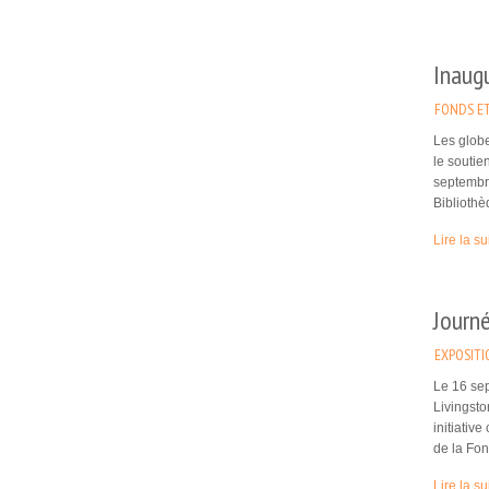
Inaugu
FONDS ET
Les globe
le soutie
septembre
Biblioth
Lire la su
Journé
EXPOSITI
Le 16 sep
Livingsto
initiativ
de la Fo
Lire la su