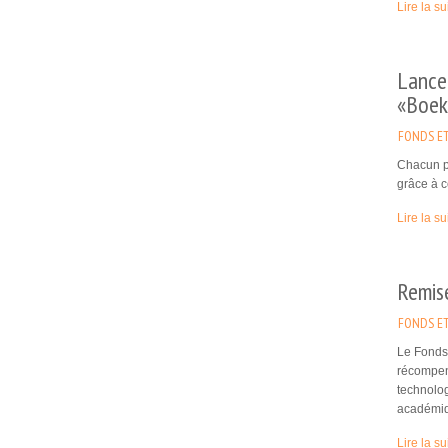
Lire la su
Lance
«Boek
FONDS ET
Chacun po
grâce à c
Lire la su
Remise
FONDS ET
Le Fonds 
récompens
technolog
académiq
Lire la su