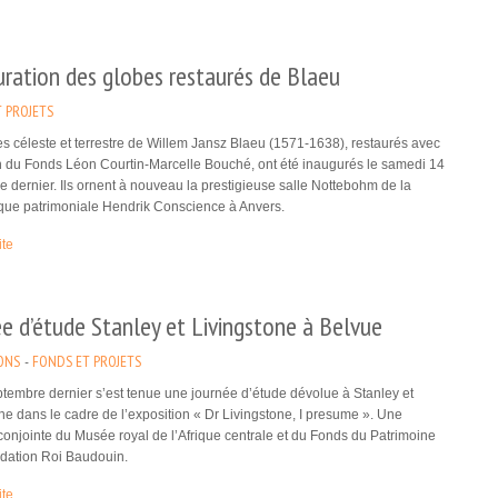
ration des globes restaurés de Blaeu
 PROJETS
s céleste et terrestre de Willem Jansz Blaeu (1571-1638), restaurés avec
n du Fonds Léon Courtin-Marcelle Bouché, ont été inaugurés le samedi 14
 dernier. Ils ornent à nouveau la prestigieuse salle Nottebohm de la
èque patrimoniale Hendrik Conscience à Anvers.
ite
e d’étude Stanley et Livingstone à Belvue
ONS
FONDS ET PROJETS
tembre dernier s’est tenue une journée d’étude dévolue à Stanley et
ne dans le cadre de l’exposition « Dr Livingstone, I presume ». Une
e conjointe du Musée royal de l’Afrique centrale et du Fonds du Patrimoine
ndation Roi Baudouin.
ite