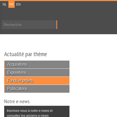
NL
FR
EN
Formulaire de recherche
Actualité par thème
Acquisitions
Expositions
Fonds et projets
Publications
Notre e-news
Inscrivez-vous à notre e-news et
consultez les anciens e-news