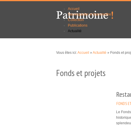
Aller au
Skip to
Accueil
contenu
navigation
Sauvegarder et transmettre
principal
Collection
Publications
Actualité
Vous êtes ici:
Accueil
»
Actualité
» Fonds et proj
Fonds et projets
Restau
FONDS ET
Le Fonds
historiqu
splendeur