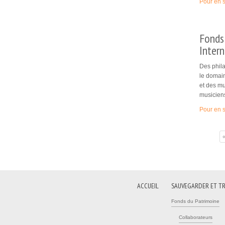
Pour en s
Fonds
Intern
Des phila
le domain
et des mu
musicien
Pour en s
Pages
ACCUEIL
SAUVEGARDER ET T
Fonds du Patrimoine
Collaborateurs