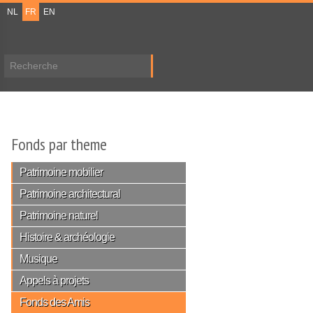
NL
FR
EN
Formulaire de recherche
Fonds par theme
Patrimoine mobilier
Patrimoine architectural
Patrimoine naturel
Histoire & archéologie
Musique
Appels à projets
Fonds des Amis