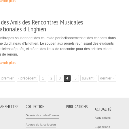
avoir plus
(link is external)
 des Amis des Rencontres Musicales
ationales d'Enghien
nthropes soutiennent des cours de perfectionnement et des concerts dans
e du château d’Enghien. Le soutien aux projets réunissant des étudiants
siciens réputés, et créant des lieux de rencontre pour des artistes et des
s de renom.
avoir plus
(link is external)
« premier
‹ précédent
1
2
3
4
5
suivant ›
dernier »
RANSMETTRE
COLLECTION
PUBLICATIONS
ACTUALITÉ
Galerie de chefs-d'œuvre
Acquisitions
Aperçu de la collection
Expositions