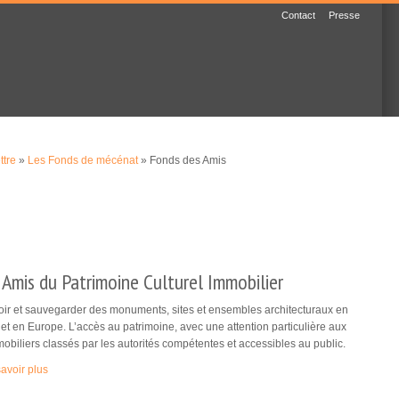
Contact
Presse
ttre
»
Les Fonds de mécénat
» Fonds des Amis
Amis du Patrimoine Culturel Immobilier
ir et sauvegarder des monuments, sites et ensembles architecturaux en
et en Europe. L’accès au patrimoine, avec une attention particulière aux
obiliers classés par les autorités compétentes et accessibles au public.
avoir plus
(link is external)