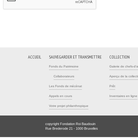
ACCUEIL
SAUVEGARDER ET TRANSMETTRE
COLLECTION
Fonds du Patrimoine
Galerie de chefs-d'
Collaborateurs
Aperçu de la collect
Les Fonds de mécénat
Prêt
Appels en cours
Inventaires en ligne
Votre projet philanthropique
copyright Fondation Roi Baudouin
Rue Brederode 21 - 1000 Bruxelles