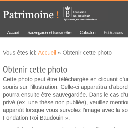
Aller au
Skip to
contenu
navigation
principal
Accueil
Sauvegarder et transmettre
Collection
Publications
Vous êtes ici:
Accueil
» Obtenir cette photo
Obtenir cette photo
Cette photo peut être téléchargée en cliquant d’un
souris sur l’illustration. Celle-ci apparaîtra d’abor
pourra ensuite être sauvegardée. Dans le cas d’
privé (ex. une thèse non publiée), veuillez mention
apparaît lorsque vous survolez l’image avec la so
Fondation Roi Baudouin ».