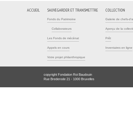
ACCUEIL
SAUVEGARDER ET TRANSMETTRE
COLLECTION
Fonds du Patrimoine
Galerie de chefs-d'
Collaborateurs
Aperçu de la collect
Les Fonds de mécénat
Prêt
Appels en cours
Inventaires en ligne
Votre projet philanthropique
copyright Fondation Roi Baudouin
Rue Brederode 21 - 1000 Bruxelles