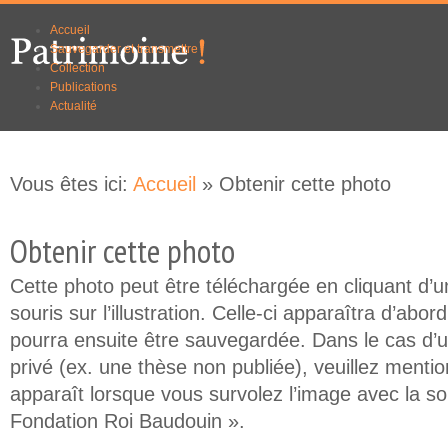
Aller au
Skip to
Accueil
contenu
navigation
Sauvegarder et transmettre
principal
Collection
Publications
Actualité
Vous êtes ici:
Accueil
» Obtenir cette photo
Obtenir cette photo
Cette photo peut être téléchargée en cliquant d’un
souris sur l’illustration. Celle-ci apparaîtra d’abor
pourra ensuite être sauvegardée. Dans le cas d’
privé (ex. une thèse non publiée), veuillez mention
apparaît lorsque vous survolez l’image avec la so
Fondation Roi Baudouin ».