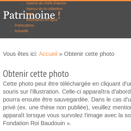
Galerie de chefs-d'œuvre
Aller au
Skip to
Aperçu de la collection
contenu
navigation
Prêt
principal
Inventaires en ligne
Publications
Actualité
Vous êtes ici:
Accueil
» Obtenir cette photo
Obtenir cette photo
Cette photo peut être téléchargée en cliquant d’un
souris sur l’illustration. Celle-ci apparaîtra d’abor
pourra ensuite être sauvegardée. Dans le cas d’
privé (ex. une thèse non publiée), veuillez mention
apparaît lorsque vous survolez l’image avec la so
Fondation Roi Baudouin ».