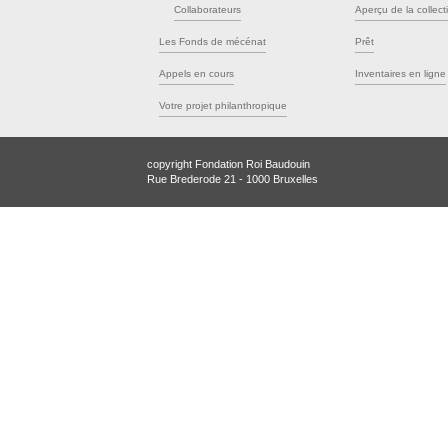
Collaborateurs
Aperçu de la collect
Les Fonds de mécénat
Prêt
Appels en cours
Inventaires en ligne
Votre projet philanthropique
copyright Fondation Roi Baudouin
Rue Brederode 21 - 1000 Bruxelles