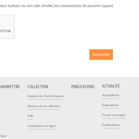
isiteur humain ou non afin d'éviter les soumissions de pourriel (spam)
ACTUALITÉ
RANSMETTRE
COLLECTION
PUBLICATIONS
Acquisitions
Galerie de chefs-d'œuvre
Expositions
Aperçu de la collection
Fonds et projets
Prêt
Publications
Inventaires en ligne
pique