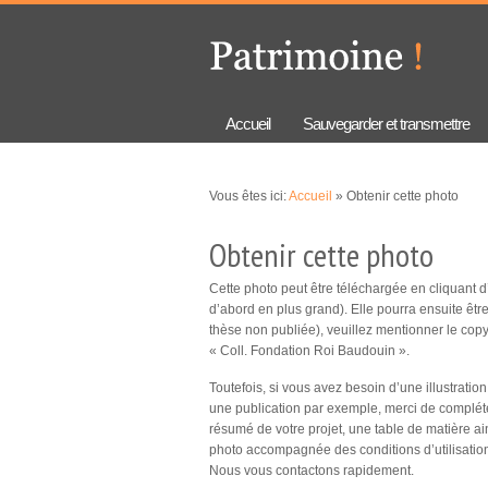
Aller au
Skip to
contenu
navigation
principal
Accueil
Sauvegarder et transmettre
Vous êtes ici:
Accueil
» Obtenir cette photo
Obtenir cette photo
Cette photo peut être téléchargée en cliquant d’un
d’abord en plus grand). Elle pourra ensuite êt
thèse non publiée), veuillez mentionner le copy
« Coll. Fondation Roi Baudouin ».
Toutefois, si vous avez besoin d’une illustration
une publication par exemple, merci de compléter
résumé de votre projet, une table de matière ain
photo accompagnée des conditions d’utilisatio
Nous vous contactons rapidement.