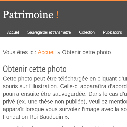
Aller au
Skip to
contenu
navigation
principal
Accueil
Sauvegarder et transmettre
Collection
Publications
Vous êtes ici:
Accueil
» Obtenir cette photo
Obtenir cette photo
Cette photo peut être téléchargée en cliquant d’un
souris sur l’illustration. Celle-ci apparaîtra d’abor
pourra ensuite être sauvegardée. Dans le cas d’
privé (ex. une thèse non publiée), veuillez mention
apparaît lorsque vous survolez l’image avec la so
Fondation Roi Baudouin ».