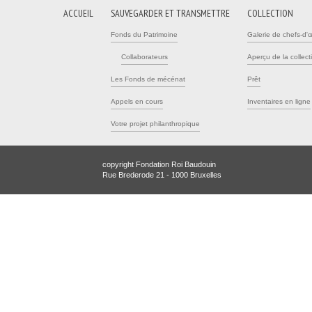
ACCUEIL
SAUVEGARDER ET TRANSMETTRE
COLLECTION
Fonds du Patrimoine
Galerie de chefs-d'
Collaborateurs
Aperçu de la collect
Les Fonds de mécénat
Prêt
Appels en cours
Inventaires en ligne
Votre projet philanthropique
copyright Fondation Roi Baudouin
Rue Brederode 21 - 1000 Bruxelles