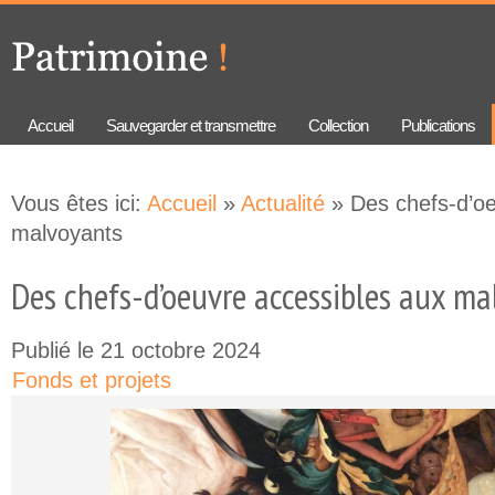
Aller au
Skip to
contenu
navigation
principal
Accueil
Sauvegarder et transmettre
Collection
Publications
Vous êtes ici:
Accueil
»
Actualité
» Des chefs-d’oe
malvoyants
Des chefs-d’oeuvre accessibles aux m
Publié le 21 octobre 2024
Fonds et projets