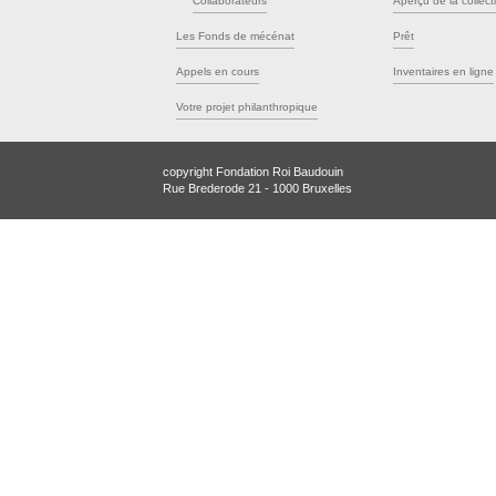
Collaborateurs
Aperçu de la collect
Les Fonds de mécénat
Prêt
Appels en cours
Inventaires en ligne
Votre projet philanthropique
copyright Fondation Roi Baudouin
Rue Brederode 21 - 1000 Bruxelles