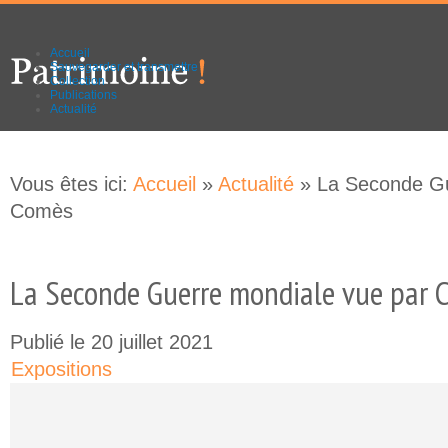
Aller au
Skip to
contenu
navigation
principal
Accueil
Sauvegarder et transmettre
Collection
Publications
Actualité
Vous êtes ici:
Accueil
»
Actualité
» La Seconde Gu
Comès
La Seconde Guerre mondiale vue par 
Publié le 20 juillet 2021
Expositions