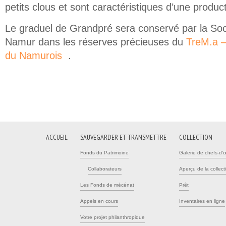
petits clous et sont caractéristiques d’une product
Le graduel de Grandpré sera conservé par la Soc
Namur dans les réserves précieuses du
TreM.a –
du Namurois
.
(link is external)
ACCUEIL
SAUVEGARDER ET TRANSMETTRE
COLLECTION
Fonds du Patrimoine
Galerie de chefs-d'
Collaborateurs
Aperçu de la collect
Les Fonds de mécénat
Prêt
Appels en cours
Inventaires en ligne
Votre projet philanthropique