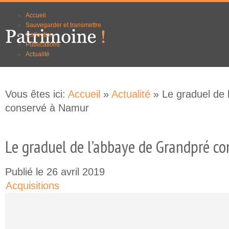
Aller au
Skip to
Accueil
contenu
navigation
Sauvegarder et transmettre
principal
Collection
Publications
Actualité
Vous êtes ici:
Accueil
»
Actualité
» Le graduel de 
conservé à Namur
Le graduel de l’abbaye de Grandpré c
Publié le 26 avril 2019
Acquisitions