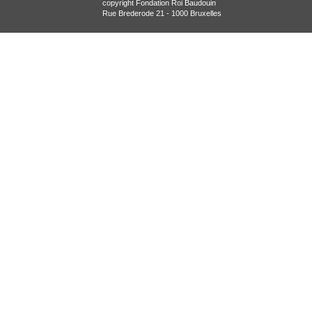
copyright Fondation Roi Baudouin
Rue Brederode 21 - 1000 Bruxelles