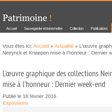
Aller au
Skip to
contenu
navigation
principal
Accueil
Sauvegarder et transmettre
Collection
Publications
Vous êtes ici:
Accueil
»
Actualité
» L’œuvre graphi
Neirynck et Knaepen mise à l’honneur : Dernier 
L’œuvre graphique des collections Nei
mise à l’honneur : Dernier week-end
Publié le 18 février 2016
Expositions