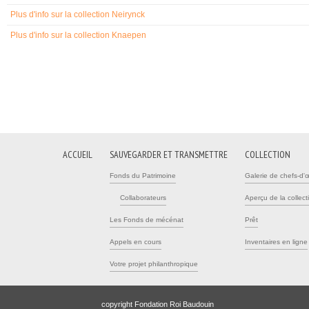
Plus d'info sur la collection Neirynck
Plus d'info sur la collection Knaepen
ACCUEIL
SAUVEGARDER ET TRANSMETTRE
COLLECTION
Fonds du Patrimoine
Galerie de chefs-d'
Collaborateurs
Aperçu de la collect
Les Fonds de mécénat
Prêt
Appels en cours
Inventaires en ligne
Votre projet philanthropique
copyright Fondation Roi Baudouin