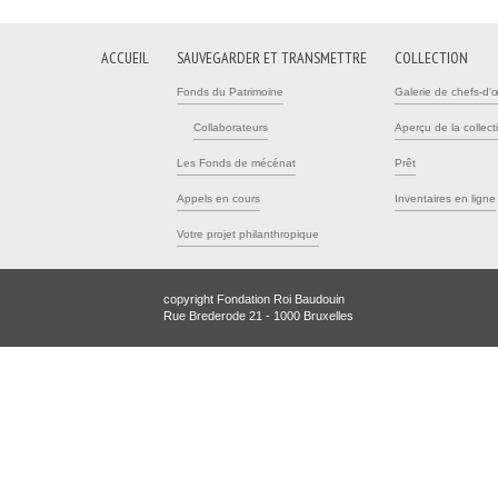
ACCUEIL
SAUVEGARDER ET TRANSMETTRE
COLLECTION
Fonds du Patrimoine
Galerie de chefs-d'
Collaborateurs
Aperçu de la collect
Les Fonds de mécénat
Prêt
Appels en cours
Inventaires en ligne
Votre projet philanthropique
copyright Fondation Roi Baudouin
Rue Brederode 21 - 1000 Bruxelles