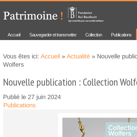
Aller au
Skip to
contenu
navigation
principal
Accueil
Sauvegarder et transmettre
Collection
Publications
Vous êtes ici:
Accueil
»
Actualité
» Nouvelle public
Wolfers
Nouvelle publication : Collection Wolf
Publié le 27 juin 2024
Publications