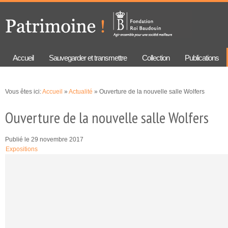
Aller au
Skip to
contenu
navigation
principal
Accueil
Sauvegarder et transmettre
Collection
Publications
Vous êtes ici:
Accueil
»
Actualité
» Ouverture de la nouvelle salle Wolfers
Ouverture de la nouvelle salle Wolfers
Publié le 29 novembre 2017
Expositions