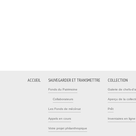
ACCUEIL
SAUVEGARDER ET TRANSMETTRE
COLLECTION
Fonds du Patrimoine
Galerie de chefs-d'
Collaborateurs
Aperçu de la collect
Les Fonds de mécénat
Prêt
Appels en cours
Inventaires en ligne
Votre projet philanthropique