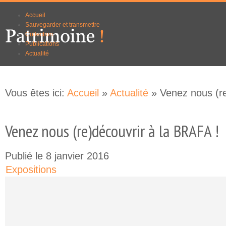
Aller au
Skip to
Accueil
contenu
navigation
Sauvegarder et transmettre
principal
Collection
Publications
Actualité
Vous êtes ici:
Accueil
»
Actualité
» Venez nous (re
Venez nous (re)découvrir à la BRAFA !
Publié le 8 janvier 2016
Expositions