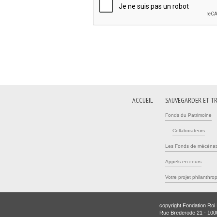
ACCUEIL
SAUVEGARDER ET T
Fonds du Patrimoine
Collaborateurs
Les Fonds de mécénat
Appels en cours
Votre projet philanthro
copyright Fondation Roi
Rue Brederode 21 - 100