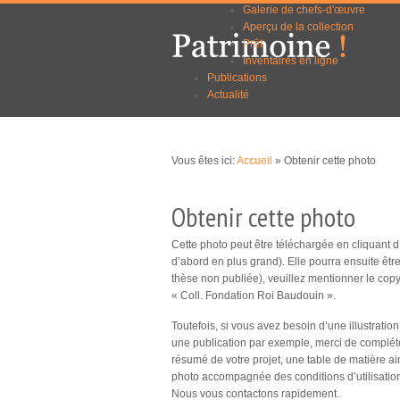
Galerie de chefs-d'œuvre
Aller au
Skip to
Aperçu de la collection
contenu
navigation
Prêt
principal
Inventaires en ligne
Publications
Actualité
Vous êtes ici:
Accueil
» Obtenir cette photo
Obtenir cette photo
Cette photo peut être téléchargée en cliquant d’un
d’abord en plus grand). Elle pourra ensuite êt
thèse non publiée), veuillez mentionner le copy
« Coll. Fondation Roi Baudouin ».
Toutefois, si vous avez besoin d’une illustration
une publication par exemple, merci de compléter
résumé de votre projet, une table de matière ain
photo accompagnée des conditions d’utilisatio
Nous vous contactons rapidement.