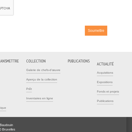
RANSMETTRE
COLLECTION
PUBLICATIONS
ACTUALITÉ
Galerie de chefs-d'œuvre
Acquisitions
Aperçu de la collection
Expositions
Prêt
Fonds et projets
Inventaires en ligne
Publications
pique
 Baudouin
0 Bruxelles