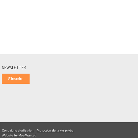
NEWSLETTER
Conditions d'utilisation
Protection de la vie privée
(link is external)
Website by MostWanted