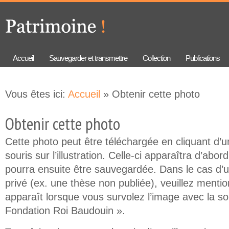
Aller au
Skip to
contenu
navigation
principal
Accueil
Sauvegarder et transmettre
Collection
Publications
Vous êtes ici:
Accueil
» Obtenir cette photo
Obtenir cette photo
Cette photo peut être téléchargée en cliquant d’un
souris sur l’illustration. Celle-ci apparaîtra d’abor
pourra ensuite être sauvegardée. Dans le cas d’
privé (ex. une thèse non publiée), veuillez mention
apparaît lorsque vous survolez l’image avec la so
Fondation Roi Baudouin ».