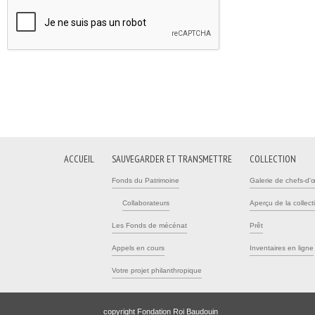
ACCUEIL
SAUVEGARDER ET TRANSMETTRE
COLLECTION
Fonds du Patrimoine
Galerie de chefs-d'
Collaborateurs
Aperçu de la collect
Les Fonds de mécénat
Prêt
Appels en cours
Inventaires en ligne
Votre projet philanthropique
copyright Fondation Roi Baudouin