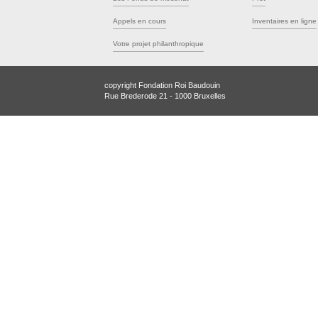
Appels en cours
Inventaires en ligne
Votre projet philanthropique
copyright Fondation Roi Baudouin
Rue Brederode 21 - 1000 Bruxelles