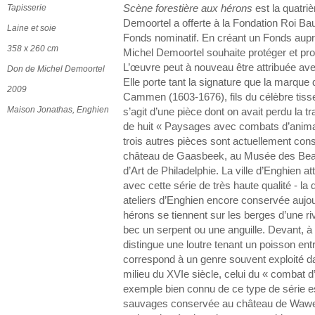
Tapisserie
Scène forestière aux hérons
est la quatri
Demoortel a offerte à la Fondation Roi Ba
Laine et soie
Fonds nominatif. En créant un Fonds aupr
358 x 260 cm
Michel Demoortel souhaite protéger et pro
L’œuvre peut à nouveau être attribuée avec
Don de Michel Demoortel
Elle porte tant la signature que la marque
2009
Cammen (1603-1676), fils du célèbre tiss
Maison Jonathas, Enghien
s’agit d’une pièce dont on avait perdu la tra
de huit « Paysages avec combats d’animau
trois autres pièces sont actuellement co
château de Gaasbeek, au Musée des Bea
d’Art de Philadelphie. La ville d’Enghien at
avec cette série de très haute qualité - la
ateliers d’Enghien encore conservée aujou
hérons se tiennent sur les berges d’une riv
bec un serpent ou une anguille. Devant, à 
distingue une loutre tenant un poisson en
correspond à un genre souvent exploité da
milieu du XVIe siècle, celui du « combat
exemple bien connu de ce type de série e
sauvages conservée au château de Wawel