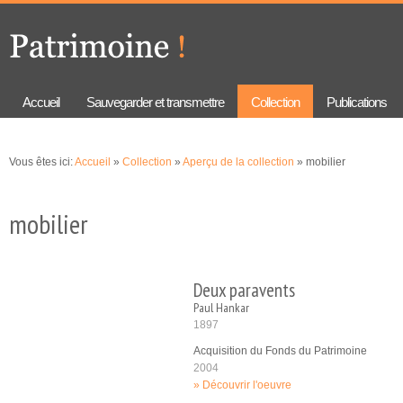
Aller au
Skip to
contenu
navigation
principal
Accueil
Sauvegarder et transmettre
Collection
Publications
Vous êtes ici:
Accueil
»
Collection
»
Aperçu de la collection
» mobilier
mobilier
Deux paravents
Paul Hankar
1897
Acquisition du Fonds du Patrimoine
2004
Découvrir l'oeuvre