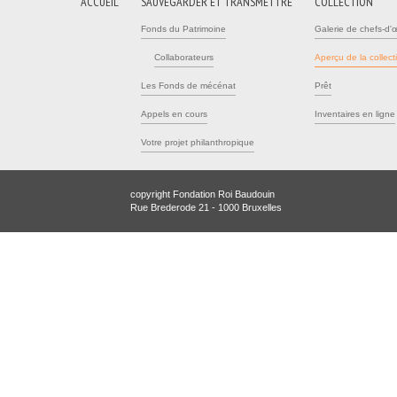
ACCUEIL
SAUVEGARDER ET TRANSMETTRE
COLLECTION
Fonds du Patrimoine
Galerie de chefs-d'
Collaborateurs
Aperçu de la collect
Les Fonds de mécénat
Prêt
Appels en cours
Inventaires en ligne
Votre projet philanthropique
copyright Fondation Roi Baudouin
Rue Brederode 21 - 1000 Bruxelles