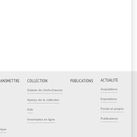
is external)
ACTUALITÉ
RANSMETTRE
COLLECTION
PUBLICATIONS
Acquisitions
Galerie de chefs-d'œuvre
Expositions
Aperçu de la collection
Fonds et projets
Prêt
Publications
Inventaires en ligne
pique