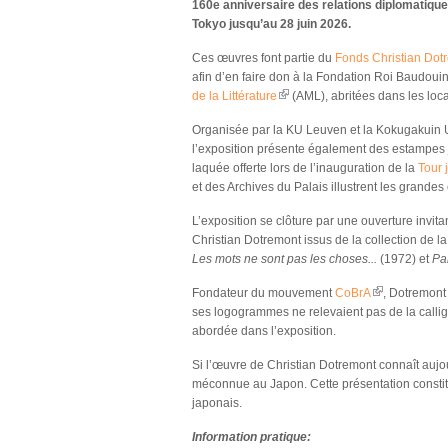
160e anniversaire des relations diplomatique
Tokyo jusqu’au 28 juin 2026.
Ces œuvres font partie du
Fonds Christian Dot
afin d’en faire don à la Fondation Roi Baudouin
de la Littérature
(AML), abritées dans les loca
(link is external)
Organisée par la KU Leuven et la Kokugakuin U
l’exposition présente également des estampe
laquée offerte lors de l’inauguration de la
Tour 
et des Archives du Palais illustrent les grandes 
L’exposition se clôture par une ouverture invi
Christian Dotremont issus de la collection de 
Les mots ne sont pas les choses...
(1972) et
Pa
Fondateur du mouvement
CoBrA
, Dotremont 
(link is externa
ses logogrammes ne relevaient pas de la callig
abordée dans l’exposition.
Si l’œuvre de Christian Dotremont connaît aujo
méconnue au Japon. Cette présentation constitu
japonais.
Information pratique: