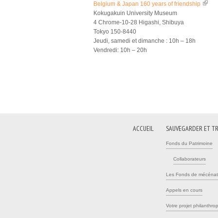
Belgium & Japan 160 years of friendship
(link 
Kokugakuin University Museum
4 Chrome-10-28 Higashi, Shibuya
Tokyo 150-8440
Jeudi, samedi et dimanche : 10h – 18h
Vendredi: 10h – 20h
ACCUEIL
SAUVEGARDER ET T
Fonds du Patrimoine
Collaborateurs
Les Fonds de mécénat
Appels en cours
Votre projet philanthro