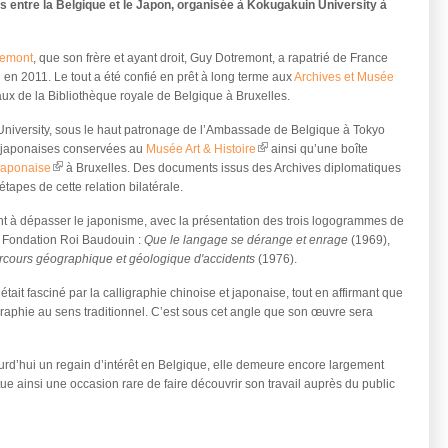
s entre la Belgique et le Japon, organisée à Kokugakuin University à
remont
, que son frère et ayant droit, Guy Dotremont, a rapatrié de France
 en 2011. Le tout a été confié en prêt à long terme aux
Archives et Musée
ux de la Bibliothèque royale de Belgique à Bruxelles.
niversity, sous le haut patronage de l’Ambassade de Belgique à Tokyo
s japonaises conservées au
Musée Art & Histoire
ainsi qu’une boîte
(link is external)
japonaise
à Bruxelles. Des documents issus des Archives diplomatiques
(link is external)
étapes de cette relation bilatérale.
tant à dépasser le japonisme, avec la présentation des trois logogrammes de
la Fondation Roi Baudouin :
Que le langage se dérange et enrage
(1969),
rcours géographique et géologique d'accidents
(1976).
était fasciné par la calligraphie chinoise et japonaise, tout en affirmant que
l)
raphie au sens traditionnel. C’est sous cet angle que son œuvre sera
urd’hui un regain d’intérêt en Belgique, elle demeure encore largement
e ainsi une occasion rare de faire découvrir son travail auprès du public