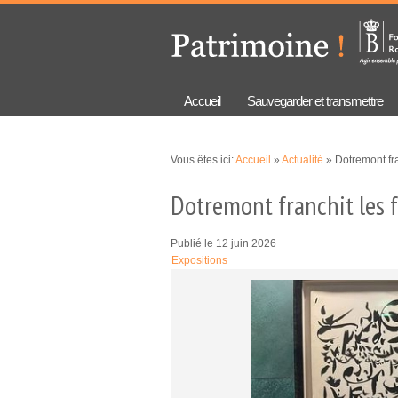
Aller au
Skip to
contenu
navigation
principal
Accueil
Sauvegarder et transmettre
Vous êtes ici:
Accueil
»
Actualité
» Dotremont fra
Dotremont franchit les f
Publié le 12 juin 2026
Expositions