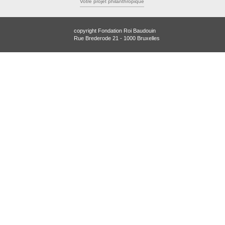
Votre projet philanthropique
copyright Fondation Roi Baudouin
Rue Brederode 21 - 1000 Bruxelles