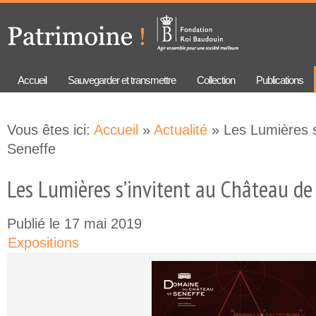
Aller au
Skip to
contenu
navigation
principal
Accueil
Sauvegarder et transmettre
Collection
Publications
Vous êtes ici:
Accueil
»
Actualité
» Les Lumières s
Seneffe
Les Lumières s’invitent au Château de
Publié le 17 mai 2019
Expositions