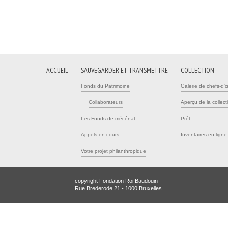
ACCUEIL
SAUVEGARDER ET TRANSMETTRE
COLLECTION
Fonds du Patrimoine
Galerie de chefs-d'
Collaborateurs
Aperçu de la collect
Les Fonds de mécénat
Prêt
Appels en cours
Inventaires en ligne
Votre projet philanthropique
copyright Fondation Roi Baudouin
Rue Brederode 21 - 1000 Bruxelles