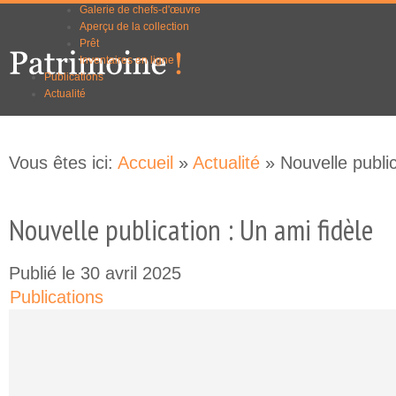
Galerie de chefs-d'œuvre
Aller au
Skip to
Aperçu de la collection
contenu
navigation
Prêt
principal
Inventaires en ligne
Publications
Actualité
Vous êtes ici:
Accueil
»
Actualité
» Nouvelle public
Nouvelle publication : Un ami fidèle
Publié le 30 avril 2025
Publications