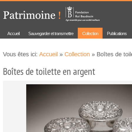
Aller au
Skip to
contenu
navigation
principal
Accueil
Sauvegarder et transmettre
Collection
Publications
Vous êtes ici:
Accueil
»
Collection
» Boîtes de toi
Boîtes de toilette en argent