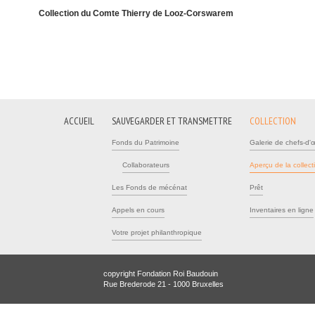
Collection du Comte Thierry de Looz-Corswarem
ACCUEIL
SAUVEGARDER ET TRANSMETTRE
COLLECTION
Fonds du Patrimoine
Galerie de chefs-d'
Collaborateurs
Aperçu de la collect
Les Fonds de mécénat
Prêt
Appels en cours
Inventaires en ligne
Votre projet philanthropique
copyright Fondation Roi Baudouin
Rue Brederode 21 - 1000 Bruxelles