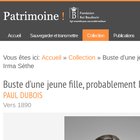
Aller au
Skip to
contenu
navigation
principal
Accueil
Sauvegarder et transmettre
Collection
Publications
Vous êtes ici:
Accueil
»
Collection
» Buste d'une j
Irma Sèthe
Buste d'une jeune fille, probablement
PAUL DUBOIS
Vers 1890