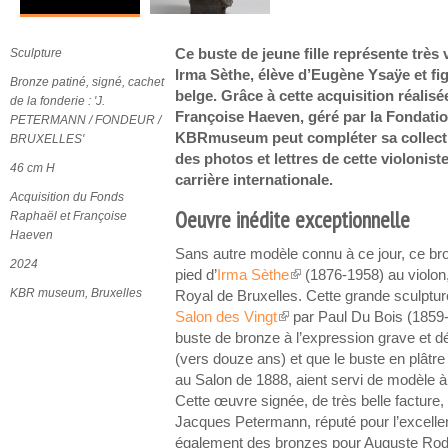
Sculpture
Ce buste de jeune fille représente très
Irma Sèthe, élève d’Eugène Ysaÿe et fig
Bronze patiné, signé, cachet
belge. Grâce à cette acquisition réalis
de la fonderie : 'J.
Françoise Haeven, géré par la Fondatio
PETERMANN / FONDEUR /
KBRmuseum peut compléter sa collectio
BRUXELLES'
des photos et lettres de cette violonis
46 cm H
carrière internationale.
Acquisition du Fonds
Oeuvre inédite exceptionnelle
Raphaël et Françoise
Haeven
Sans autre modèle connu à ce jour, ce bro
2024
pied d’
Irma Sèthe
(1876-1958) au violon
(link is external)
KBR museum, Bruxelles
Royal de Bruxelles. Cette grande sculptu
Salon des Vingt
par Paul Du Bois (1859-1
(link is external)
buste de bronze à l’expression grave et dé
(vers douze ans) et que le buste en plâtr
au Salon de 1888, aient servi de modèle à
Cette œuvre signée, de très belle facture,
Jacques Petermann, réputé pour l’excellenc
également des bronzes pour Auguste Rod