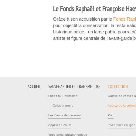
Le Fonds Raphaël et Françoise Ha
Grâce à son acquisition par le
Fonds Raph
pour objectif la conservation, la restaurati
historique belge - un large public pourra d
artiste et figure centrale de l’avant-garde
ACCUEIL
SAUVEGARDER ET TRANSMETTRE
COLLECTION
Fonds du Patrimoine
Galerie de chefs-d'
Collaborateurs
Aperçu de la collect
Les Fonds de mécénat
Prêt
Appels en cours
Inventaires en ligne
Votre projet philanthropique