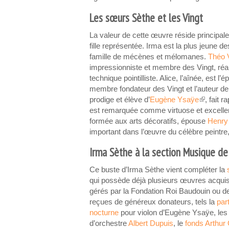
Les sœurs Sèthe et les Vingt
La valeur de cette œuvre réside principale
fille représentée. Irma est la plus jeune 
famille de mécènes et mélomanes.
Théo V
impressionniste et membre des Vingt, réal
technique pointilliste. Alice, l’aînée, est 
membre fondateur des Vingt et l’auteur de 
prodige et élève d’
Eugène Ysaÿe
, fait 
(link is ext
est remarquée comme virtuose et excellen
formée aux arts décoratifs, épouse
Henry
important dans l’œuvre du célèbre peintre,
Irma Sèthe à la section Musique d
Ce buste d’Irma Sèthe vient compléter la
qui possède déjà plusieurs œuvres acqui
gérés par la Fondation Roi Baudouin ou d
reçues de généreux donateurs, tels la
par
nocturne
pour violon d’Eugène Ysaÿe, les
d’orchestre
Albert Dupuis
, le
fonds Arthur