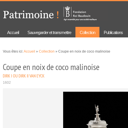
Aller au
Skip to
contenu
navigation
principal
Accueil
Sauvegarder et transmettre
Collection
Publications
Vous êtes ici:
Accueil
»
Collection
» Coupe en noix de coco malinoise
Coupe en noix de coco malinoise
DIRK I OU DIRK II VAN EYCK
1602