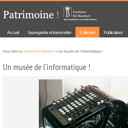
Aller au
Skip to
contenu
navigation
principal
Accueil
Sauvegarder et transmettre
Collection
Publications
Vous êtes ici:
Accueil
»
Collection
» Un musée de l’informatique !
Un musée de l’informatique !