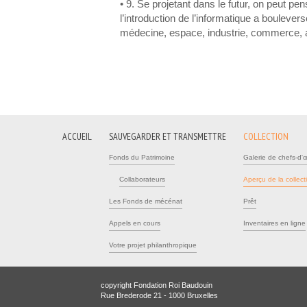
• 9. Se projetant dans le futur, on peut 
l’introduction de l’informatique a boulev
médecine, espace, industrie, commerce, a
ACCUEIL
SAUVEGARDER ET TRANSMETTRE
COLLECTION
Fonds du Patrimoine
Galerie de chefs-d'
Collaborateurs
Aperçu de la collect
Les Fonds de mécénat
Prêt
Appels en cours
Inventaires en ligne
Votre projet philanthropique
copyright Fondation Roi Baudouin
Rue Brederode 21 - 1000 Bruxelles