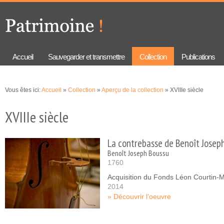
Aller au
Skip to
contenu
navigation
principal
Accueil
Sauvegarder et transmettre
Collection
Publications
Vous êtes ici:
Accueil
»
Collection
»
Aperçu de la collection
» XVIIIe siècle
XVIIIe siècle
La contrebasse de Benoît Josep
Benoît Joseph Boussu
1760
Acquisition du Fonds Léon Courtin-
2014
Découvrir l'oeuvre