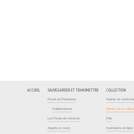
ACCUEIL
SAUVEGARDER ET TRANSMETTRE
COLLECTION
Fonds du Patrimoine
Galerie de chefs-d'
Collaborateurs
Aperçu de la collect
Les Fonds de mécénat
Prêt
Appels en cours
Inventaires en ligne