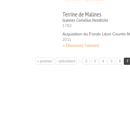
Terrine de Malines
Joannes Cornelius Hendrickx
1782
Acquisition du Fonds Léon Courtin-
2011
Découvrir l'oeuvre
Pages
…
« premier
‹ précédent
2
3
4
5
6
7