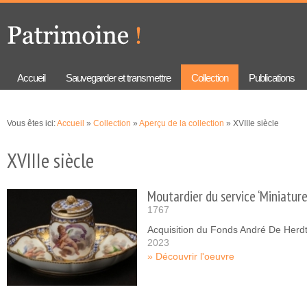
Aller au
Skip to
contenu
navigation
principal
Accueil
Sauvegarder et transmettre
Collection
Publications
Vous êtes ici:
Accueil
»
Collection
»
Aperçu de la collection
» XVIIIe siècle
XVIIIe siècle
Moutardier du service ‘Miniature
1767
Acquisition du Fonds André De Herd
2023
Découvrir l'oeuvre