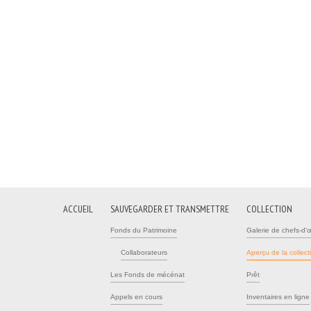
ACCUEIL
SAUVEGARDER ET TRANSMETTRE
COLLECTION
Fonds du Patrimoine
Galerie de chefs-d'
Collaborateurs
Aperçu de la collect
Les Fonds de mécénat
Prêt
Appels en cours
Inventaires en ligne