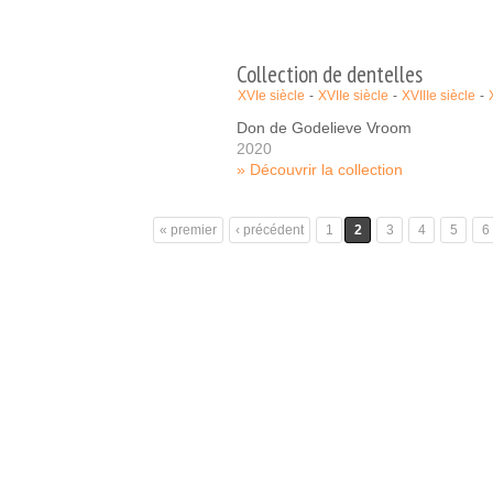
Collection de dentelles
XVIe siècle
XVIIe siècle
XVIIIe siècle
Don de Godelieve Vroom
2020
Découvrir la collection
Pages
« premier
‹ précédent
1
2
3
4
5
6