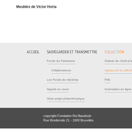
Meubles de Victor Horta
ACCUEIL
SAUVEGARDER ET TRANSMETTRE
COLLECTION
Fonds du Patrimoine
Galerie de chefs-d'
Collaborateurs
Aperçu de la collect
Les Fonds de mécénat
Prêt
Appels en cours
Inventaires en ligne
Votre projet philanthropique
copyright Fondation Roi Baudouin
Rue Brederode 21 - 1000 Bruxelles