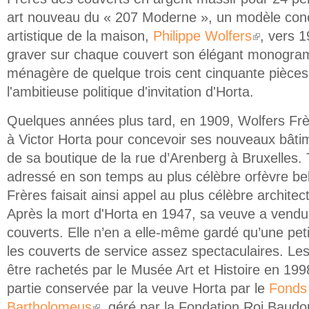
art nouveau du « 207 Moderne », un modèle conçu
artistique de la maison,
Philippe Wolfers
, vers 1
(link is external
graver sur chaque couvert son élégant monogr
ménagère de quelque trois cent cinquante pièce
l'ambitieuse politique d'invitation d'Horta.
Quelques années plus tard, en 1909, Wolfers Frèr
à Victor Horta pour concevoir ses nouveaux bâtime
de sa boutique de la rue d’Arenberg à Bruxelles.
adressé en son temps au plus célèbre orfèvre be
Frères faisait ainsi appel au plus célèbre archite
Après la mort d'Horta en 1947, sa veuve a vendu
couverts. Elle n’en a elle-même gardé qu’une petit
les couverts de service assez spectaculaires. L
être rachetés par le Musée Art et Histoire en 1998
partie conservée par la veuve Horta par le
Fonds
Bartholomeus
, géré par la Fondation Roi Baudoui