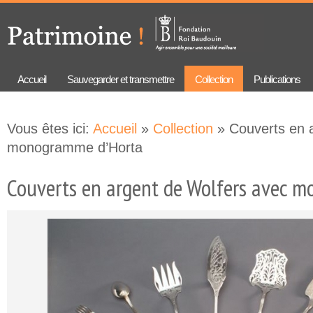
Aller au
Skip to
contenu
navigation
principal
Accueil
Sauvegarder et transmettre
Collection
Publications
Vous êtes ici:
Accueil
»
Collection
» Couverts en 
monogramme d’Horta
Couverts en argent de Wolfers avec 