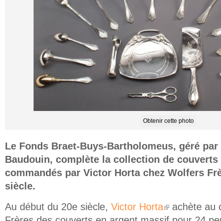
Obtenir cette photo
Le Fonds Braet-Buys-Bartholomeus, géré par 
Baudouin, complète la collection de couverts
commandés par Victor Horta chez Wolfers Frè
siècle.
Au début du 20e siècle,
Victor Horta
achète au 
(link is external)
Frères des couverts en argent massif pour 24 pers