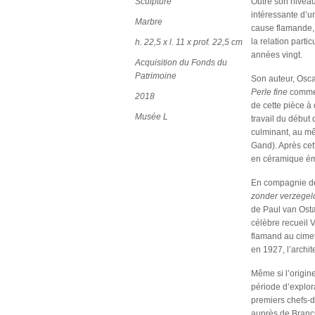
Sculpture
Outre son niveau
intéressante d’un
Marbre
cause flamande, 
la relation parti
h. 22,5 x l. 11 x prof. 22,5 cm
années vingt.
Acquisition du Fonds du
Patrimoine
Son auteur, Osca
Perle fine
comme 
2018
de cette pièce à
Musée L
travail du début 
culminant, au m
Gand). Après cett
en céramique éma
En compagnie de 
zonder verzegel
de Paul van Osta
célèbre recueil 
flamand au cime
en 1927, l’archit
Même si l’origin
période d’explor
premiers chefs-d
auprès de Branc