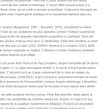
 artistique exceptionnel,
Perle fine
d’Oscar Jespers est une statue
 point de vue culturel et historique. C’est en effet l’avocat acquis à la
René Victor, qui en a été le premier propriétaire. Cette pièce témoigne de
culière entre l’avant-garde artistique et le mouvement flamand dans les
r Jespers (Borgerhout, 1887 – Bruxelles, 1970), considérait lui-même
l’une de ses sculptures les plus abouties, comme l’indique la présence
 quasi toutes les grandes expositions auxquelles il a participé. Dans son
des années vingt qui tend alors à l’abstraction, Perle fine constitue un point
ême titre que
La cape
(1922, KMSKA, Anvers) et
Le jongleur
(1923, MSK,
e version originelle en marbre, il réalisera d’autres sculptures similaires
illée blanche et en plâtre.
son jeune frère Floris et de Paul Joostens, Jespers fait partie de
De Bond
d papier
(« La Ligue sans papier timbré »), le cercle d’avant-garde autour
ijen. C’est ainsi qu’il se charge notamment de la mise en images du
Ville occupée (1918/1921), et qu’il conçoit le monument funéraire du poète
tière anversois du Schoonselhof. Lorsque Jespers déménage à Bruxelles
ecte Victor Bourgeois réalise pour lui les plans d’une maison avec atelier.
e de cette sculpture est mal connue,
Perle fine
peut être située après la
ation des possibilités du cubisme menée par Jespers. Il s’agit d’un des
’œuvre de la sculpture moderniste en Belgique. Puisant son inspiration
usi, Jespers combine dans
Perle fine
un formalisme radical et un