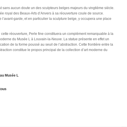
t sans aucun doute un des sculpteurs belges majeurs du vingtième siècle.
e royal des Beaux-Arts d’Anvers à sa réouverture coule de source.
 l’avant-garde, et en particulier la sculpture belge, y occupera une place
e cette réouverture, Perle fine constituera un complément remarquable à la
 moderne du Musée L à Louvain-la-Neuve. La statue présente en effet un
fication de la forme poussé au seuil de l’abstraction. Cette frontière entre la
bstraction constitue le propos principal de la collection d’art moderne du
s au Musée L
tous