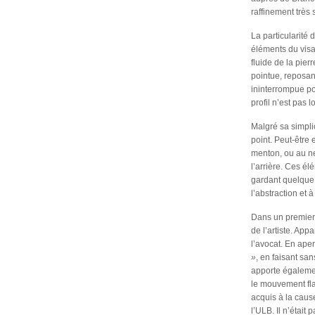
raffinement très 
La particularité 
éléments du visa
fluide de la pierr
pointue, reposan
ininterrompue po
profil n’est pas
Malgré sa simplic
point. Peut-être
menton, ou au ne
l’arrière. Ces él
gardant quelque 
l’abstraction et
Dans un premier 
de l’artiste. App
l’avocat. En aper
»
, en faisant sa
apporte égalemen
le mouvement fla
acquis à la caus
l’ULB. Il n’était