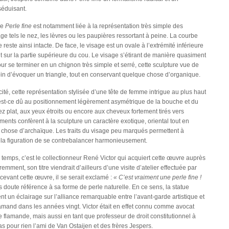
séduisant.
de
Perle fine
est notamment liée à la représentation très simple des
ge tels le nez, les lèvres ou les paupières ressortant à peine. La courbe
e reste ainsi intacte. De face, le visage est un ovale à l’extrémité inférieure
t sur la partie supérieure du cou. Le visage s’étirant de manière quasiment
ur se terminer en un chignon très simple et serré, cette sculpture vue de
 loin d’évoquer un triangle, tout en conservant quelque chose d’organique.
ité, cette représentation stylisée d’une tête de femme intrigue au plus haut
 est-ce dû au positionnement légèrement asymétrique de la bouche et du
z plat, aux yeux étroits ou encore aux cheveux fortement tirés vers
éments confèrent à la sculpture un caractère exotique, oriental tout en
chose d’archaïque. Les traits du visage peu marqués permettent à
 à la figuration de se contrebalancer harmonieusement.
temps, c’est le collectionneur René Victor qui acquiert cette œuvre auprès
aremment, son titre viendrait d’ailleurs d’une visite d’atelier effectuée par
cevant cette œuvre, il se serait exclamé :
« C’est vraiment une perle fine !
ns doute référence à sa forme de perle naturelle. En ce sens, la statue
t un éclairage sur l’alliance remarquable entre l’avant-garde artistique et
mand dans les années vingt. Victor était en effet connu comme avocat
e flamande, mais aussi en tant que professeur de droit constitutionnel à
 pas pour rien l’ami de Van Ostaijen et des frères Jespers.