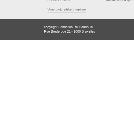
Votre projet philanthropique
copyright Fondation Roi Baudouin
Rue Brederode 21 - 1000 Bruxelles