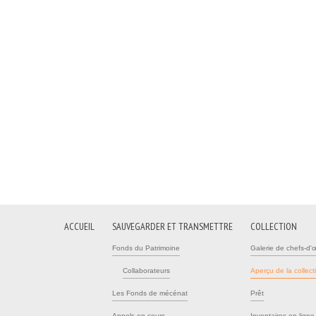
ACCUEIL
SAUVEGARDER ET TRANSMETTRE
COLLECTION
Fonds du Patrimoine
Galerie de chefs-d'
Collaborateurs
Aperçu de la collect
Les Fonds de mécénat
Prêt
Appels en cours
Inventaires en ligne