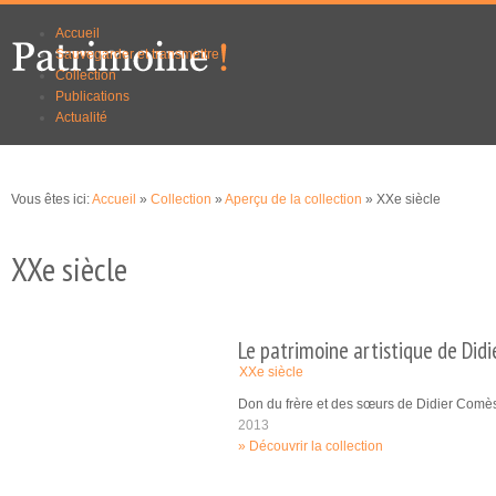
Aller au
Skip to
Accueil
contenu
navigation
Sauvegarder et transmettre
principal
Collection
Publications
Actualité
Vous êtes ici:
Accueil
»
Collection
»
Aperçu de la collection
» XXe siècle
XXe siècle
Le patrimoine artistique de Did
XXe siècle
Don du frère et des sœurs de Didier Comè
2013
Découvrir la collection