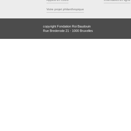
Votre projet philanthropique
copyright Fondation Roi Baudouin
Rue Brederode 21 - 1000 Bruxelles